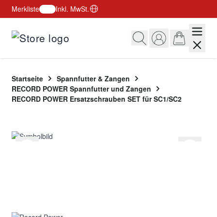
Merkliste
Inkl. MwSt.
Zum Inhalt springen
Startseite
Spannfutter & Zangen
RECORD POWER Spannfutter und Zangen
RECORD POWER Ersatzschrauben SET für SC1/SC2