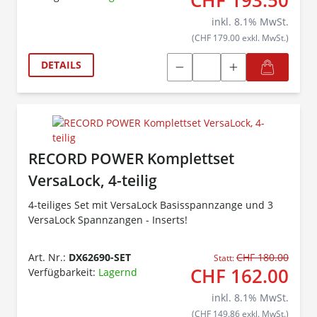
CHF 193.50
inkl.
8.1
% MwSt.
(CHF 179.00 exkl. MwSt.)
DETAILS
RECORD POWER Komplettset
VersaLock, 4-teilig
4-teiliges Set mit VersaLock Basisspannzange und 3
VersaLock Spannzangen - Inserts!
Art. Nr.:
DX62690-SET
CHF 180.00
Statt:
CHF 162.00
Verfügbarkeit:
Lagernd
inkl.
8.1
% MwSt.
(CHF 149.86 exkl. MwSt.)