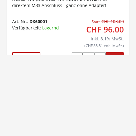
direktem M33 Anschluss - ganz ohne Adapter!
Art. Nr.:
DX60001
CHF 108.00
Statt:
CHF 96.00
Verfügbarkeit:
Lagernd
inkl.
8.1
% MwSt.
(CHF 88.81 exkl. MwSt.)
DETAILS
RECORD POWER Spannfutter SC2
Komplett-SET
Komplett-SET mit 4 Spannzangen zum neuem
Kompaktfutter von RECORD POWER - mit direktem
M33 Anschluss - ganz ohne Adapter!