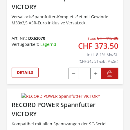
VICTORY
VersaLock-Spannfutter-Komplett-Set mit Gewinde
M33x3,5 ASR-Euro inklusive VersaLock
Basisspannzange, 4 VersaLock Spannzangeneinsätze,
Planscheibenring und Wandhalterung!
Art. Nr.:
DX62070
CHF 415.00
Statt:
CHF 373.50
Verfügbarkeit:
Lagernd
inkl.
8.1
% MwSt.
(CHF 345.51 exkl. MwSt.)
DETAILS
RECORD POWER Spannfutter
VICTORY
Kompatibel mit allen Spannzangen der SC-Serie!