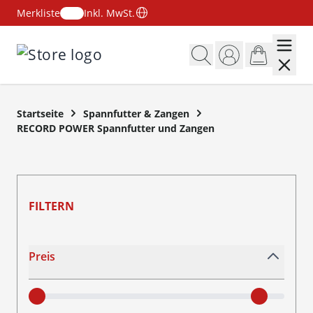
Merkliste
Inkl. MwSt.
Zum Inhalt springen
Startseite
Spannfutter & Zangen
RECORD POWER Spannfutter und Zangen
FILTERN
Skip to product list
Preis
filter