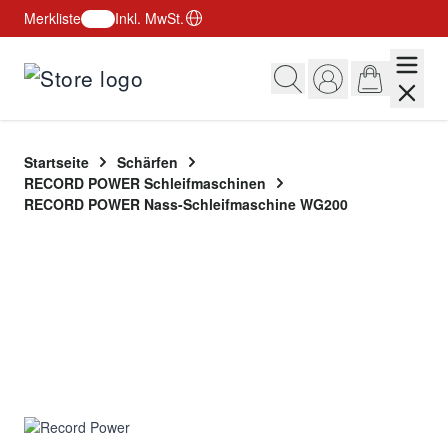
Merkliste
Inkl. MwSt.
Zum Inhalt springen
Startseite
Schärfen
RECORD POWER Schleifmaschinen
RECORD POWER Nass-Schleifmaschine WG200