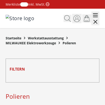
Merkliste
Inkl. MwSt.
Zum Inhalt springen
Startseite
Werkstattausstattung
MILWAUKEE Elektrowerkzeuge
Polieren
FILTERN
Skip to product list
Polieren