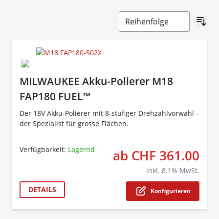
MILWAUKEE Akku-Polierer M18
FAP180 FUEL™
Der 18V Akku-Polierer mit 8-stufiger Drehzahlvorwahl -
der Spezialist für grosse Flächen.
Verfügbarkeit:
Lagernd
ab CHF 361.00
The p
inkl.
8.1
% MwSt.
DETAILS
Konfigurieren